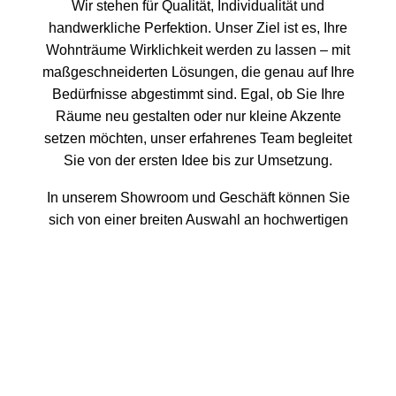
Wir stehen für Qualität, Individualität und
handwerkliche Perfektion. Unser Ziel ist es, Ihre
Wohnträume Wirklichkeit werden zu lassen – mit
maßgeschneiderten Lösungen, die genau auf Ihre
Bedürfnisse abgestimmt sind. Egal, ob Sie Ihre
Räume neu gestalten oder nur kleine Akzente
setzen möchten, unser erfahrenes Team begleitet
Sie von der ersten Idee bis zur Umsetzung.
In unserem Showroom und Geschäft können Sie
sich von einer breiten Auswahl an hochwertigen
Materialien, Stoffen und Bodenbelägen inspirieren
lassen. Unsere hauseigene Näherei und Polsterei
ermöglicht es uns, jedes Detail individuell
anzupassen – von maßgeschneiderten Vorhängen
bis hin zu neu gepolsterten Möbelstücken. Wir
kombinieren Kreativität mit traditioneller
Handwerkskunst, um einzigartige Ergebnisse zu
erzielen, die Ihren Räumen Persönlichkeit und