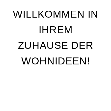
WILLKOMMEN IN
IHREM
ZUHAUSE DER
WOHNIDEEN!
Wir stehen für Qualität, Individualität und
handwerkliche Perfektion. Unser Ziel ist es, Ihre
Wohnträume Wirklichkeit werden zu lassen – mit
maßgeschneiderten Lösungen, die genau auf Ihre
Bedürfnisse abgestimmt sind. Egal, ob Sie Ihre
Räume neu gestalten oder nur kleine Akzente