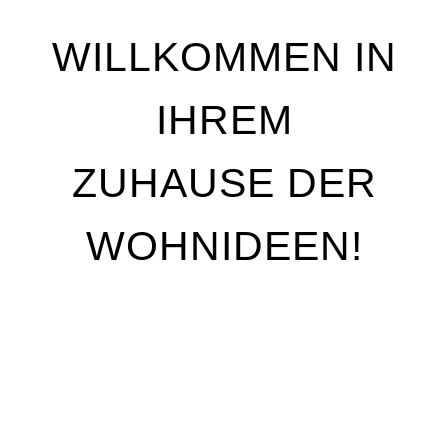
WILLKOMMEN IN
IHREM
ZUHAUSE DER
WOHNIDEEN!
Wir stehen für Qualität, Individualität und
handwerkliche Perfektion. Unser Ziel ist es, Ihre
Wohnträume Wirklichkeit werden zu lassen – mit
maßgeschneiderten Lösungen, die genau auf Ihre
Bedürfnisse abgestimmt sind. Egal, ob Sie Ihre
Räume neu gestalten oder nur kleine Akzente