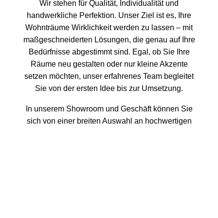
Wir stehen für Qualität, Individualität und
handwerkliche Perfektion. Unser Ziel ist es, Ihre
Wohnträume Wirklichkeit werden zu lassen – mit
maßgeschneiderten Lösungen, die genau auf Ihre
Bedürfnisse abgestimmt sind. Egal, ob Sie Ihre
Räume neu gestalten oder nur kleine Akzente
setzen möchten, unser erfahrenes Team begleitet
Sie von der ersten Idee bis zur Umsetzung.
In unserem Showroom und Geschäft können Sie
sich von einer breiten Auswahl an hochwertigen
Materialien, Stoffen und Bodenbelägen inspirieren
lassen. Unsere hauseigene Näherei und Polsterei
ermöglicht es uns, jedes Detail individuell
anzupassen – von maßgeschneiderten Vorhängen
bis hin zu neu gepolsterten Möbelstücken. Wir
kombinieren Kreativität mit traditioneller
Handwerkskunst, um einzigartige Ergebnisse zu
erzielen, die Ihren Räumen Persönlichkeit und