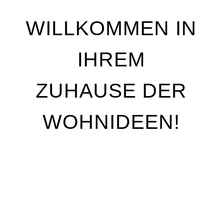
WILLKOMMEN IN
IHREM
ZUHAUSE DER
WOHNIDEEN!
Wir stehen für Qualität, Individualität und
handwerkliche Perfektion. Unser Ziel ist es, Ihre
Wohnträume Wirklichkeit werden zu lassen – mit
maßgeschneiderten Lösungen, die genau auf Ihre
Bedürfnisse abgestimmt sind. Egal, ob Sie Ihre
Räume neu gestalten oder nur kleine Akzente