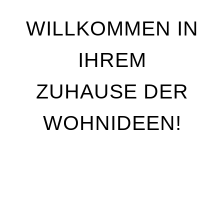
WILLKOMMEN IN
IHREM
ZUHAUSE DER
WOHNIDEEN!
Wir stehen für Qualität, Individualität und
handwerkliche Perfektion. Unser Ziel ist es, Ihre
Wohnträume Wirklichkeit werden zu lassen – mit
maßgeschneiderten Lösungen, die genau auf Ihre
Bedürfnisse abgestimmt sind. Egal, ob Sie Ihre
Räume neu gestalten oder nur kleine Akzente