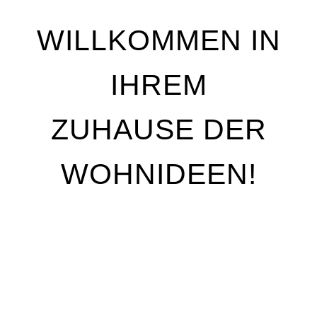
WILLKOMMEN IN
IHREM
ZUHAUSE DER
WOHNIDEEN!
Wir stehen für Qualität, Individualität und
handwerkliche Perfektion. Unser Ziel ist es, Ihre
Wohnträume Wirklichkeit werden zu lassen – mit
maßgeschneiderten Lösungen, die genau auf Ihre
Bedürfnisse abgestimmt sind. Egal, ob Sie Ihre
Räume neu gestalten oder nur kleine Akzente