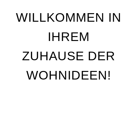
WILLKOMMEN IN
IHREM
ZUHAUSE DER
WOHNIDEEN!
Wir stehen für Qualität, Individualität und
handwerkliche Perfektion. Unser Ziel ist es, Ihre
Wohnträume Wirklichkeit werden zu lassen – mit
maßgeschneiderten Lösungen, die genau auf Ihre
Bedürfnisse abgestimmt sind. Egal, ob Sie Ihre
Räume neu gestalten oder nur kleine Akzente