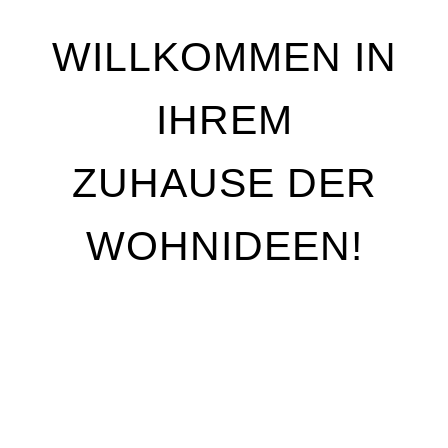
WILLKOMMEN IN
IHREM
ZUHAUSE DER
WOHNIDEEN!
Wir stehen für Qualität, Individualität und
handwerkliche Perfektion. Unser Ziel ist es, Ihre
Wohnträume Wirklichkeit werden zu lassen – mit
maßgeschneiderten Lösungen, die genau auf Ihre
Bedürfnisse abgestimmt sind. Egal, ob Sie Ihre
Räume neu gestalten oder nur kleine Akzente