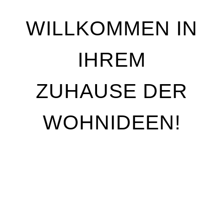
WILLKOMMEN IN
IHREM
ZUHAUSE DER
WOHNIDEEN!
Wir stehen für Qualität, Individualität und
handwerkliche Perfektion. Unser Ziel ist es, Ihre
Wohnträume Wirklichkeit werden zu lassen – mit
maßgeschneiderten Lösungen, die genau auf Ihre
Bedürfnisse abgestimmt sind. Egal, ob Sie Ihre
Räume neu gestalten oder nur kleine Akzente