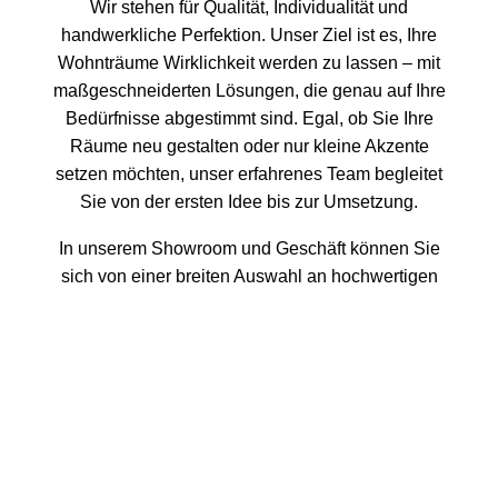
Wir stehen für Qualität, Individualität und
handwerkliche Perfektion. Unser Ziel ist es, Ihre
Wohnträume Wirklichkeit werden zu lassen – mit
maßgeschneiderten Lösungen, die genau auf Ihre
Bedürfnisse abgestimmt sind. Egal, ob Sie Ihre
Räume neu gestalten oder nur kleine Akzente
setzen möchten, unser erfahrenes Team begleitet
Sie von der ersten Idee bis zur Umsetzung.
In unserem Showroom und Geschäft können Sie
sich von einer breiten Auswahl an hochwertigen
Materialien, Stoffen und Bodenbelägen inspirieren
lassen. Unsere hauseigene Näherei und Polsterei
ermöglicht es uns, jedes Detail individuell
anzupassen – von maßgeschneiderten Vorhängen
bis hin zu neu gepolsterten Möbelstücken. Wir
kombinieren Kreativität mit traditioneller
Handwerkskunst, um einzigartige Ergebnisse zu
erzielen, die Ihren Räumen Persönlichkeit und