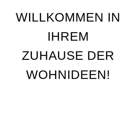
WILLKOMMEN IN
IHREM
ZUHAUSE DER
WOHNIDEEN!
Wir stehen für Qualität, Individualität und
handwerkliche Perfektion. Unser Ziel ist es, Ihre
Wohnträume Wirklichkeit werden zu lassen – mit
maßgeschneiderten Lösungen, die genau auf Ihre
Bedürfnisse abgestimmt sind. Egal, ob Sie Ihre
Räume neu gestalten oder nur kleine Akzente