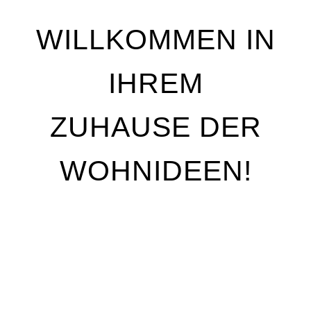
WILLKOMMEN IN
IHREM
ZUHAUSE DER
WOHNIDEEN!
Wir stehen für Qualität, Individualität und
handwerkliche Perfektion. Unser Ziel ist es, Ihre
Wohnträume Wirklichkeit werden zu lassen – mit
maßgeschneiderten Lösungen, die genau auf Ihre
Bedürfnisse abgestimmt sind. Egal, ob Sie Ihre
Räume neu gestalten oder nur kleine Akzente