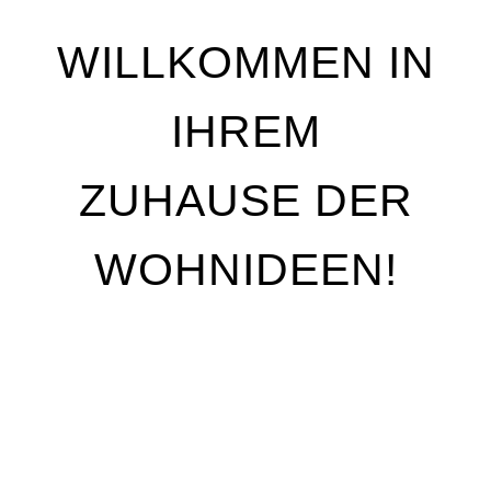
WILLKOMMEN IN
IHREM
ZUHAUSE DER
WOHNIDEEN!
Wir stehen für Qualität, Individualität und
handwerkliche Perfektion. Unser Ziel ist es, Ihre
Wohnträume Wirklichkeit werden zu lassen – mit
maßgeschneiderten Lösungen, die genau auf Ihre
Bedürfnisse abgestimmt sind. Egal, ob Sie Ihre
Räume neu gestalten oder nur kleine Akzente