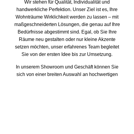
Wir stehen für Qualität, Individualität und
handwerkliche Perfektion. Unser Ziel ist es, Ihre
Wohnträume Wirklichkeit werden zu lassen – mit
maßgeschneiderten Lösungen, die genau auf Ihre
Bedürfnisse abgestimmt sind. Egal, ob Sie Ihre
Räume neu gestalten oder nur kleine Akzente
setzen möchten, unser erfahrenes Team begleitet
Sie von der ersten Idee bis zur Umsetzung.
In unserem Showroom und Geschäft können Sie
sich von einer breiten Auswahl an hochwertigen
Materialien, Stoffen und Bodenbelägen inspirieren
lassen. Unsere hauseigene Näherei und Polsterei
ermöglicht es uns, jedes Detail individuell
anzupassen – von maßgeschneiderten Vorhängen
bis hin zu neu gepolsterten Möbelstücken. Wir
kombinieren Kreativität mit traditioneller
Handwerkskunst, um einzigartige Ergebnisse zu
erzielen, die Ihren Räumen Persönlichkeit und