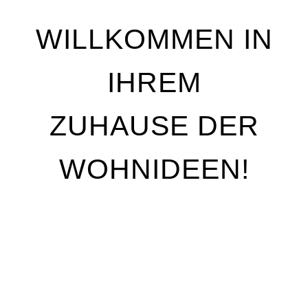
WILLKOMMEN IN
IHREM
ZUHAUSE DER
WOHNIDEEN!
Wir stehen für Qualität, Individualität und
handwerkliche Perfektion. Unser Ziel ist es, Ihre
Wohnträume Wirklichkeit werden zu lassen – mit
maßgeschneiderten Lösungen, die genau auf Ihre
Bedürfnisse abgestimmt sind. Egal, ob Sie Ihre
Räume neu gestalten oder nur kleine Akzente