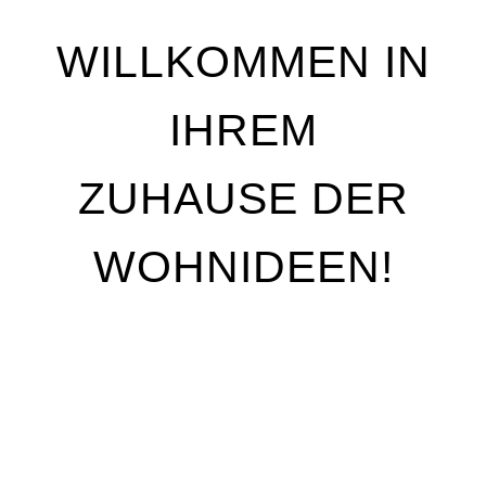
WILLKOMMEN IN
IHREM
ZUHAUSE DER
WOHNIDEEN!
Wir stehen für Qualität, Individualität und
handwerkliche Perfektion. Unser Ziel ist es, Ihre
Wohnträume Wirklichkeit werden zu lassen – mit
maßgeschneiderten Lösungen, die genau auf Ihre
Bedürfnisse abgestimmt sind. Egal, ob Sie Ihre
Räume neu gestalten oder nur kleine Akzente