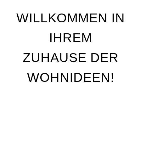
WILLKOMMEN IN
IHREM
ZUHAUSE DER
WOHNIDEEN!
Wir stehen für Qualität, Individualität und
handwerkliche Perfektion. Unser Ziel ist es, Ihre
Wohnträume Wirklichkeit werden zu lassen – mit
maßgeschneiderten Lösungen, die genau auf Ihre
Bedürfnisse abgestimmt sind. Egal, ob Sie Ihre
Räume neu gestalten oder nur kleine Akzente