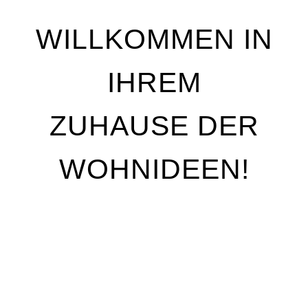
WILLKOMMEN IN
IHREM
ZUHAUSE DER
WOHNIDEEN!
Wir stehen für Qualität, Individualität und
handwerkliche Perfektion. Unser Ziel ist es, Ihre
Wohnträume Wirklichkeit werden zu lassen – mit
maßgeschneiderten Lösungen, die genau auf Ihre
Bedürfnisse abgestimmt sind. Egal, ob Sie Ihre
Räume neu gestalten oder nur kleine Akzente