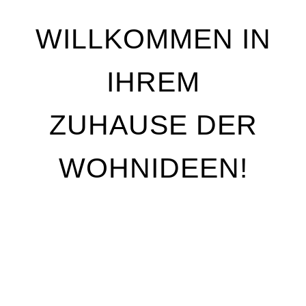
WILLKOMMEN IN
IHREM
ZUHAUSE DER
WOHNIDEEN!
Wir stehen für Qualität, Individualität und
handwerkliche Perfektion. Unser Ziel ist es, Ihre
Wohnträume Wirklichkeit werden zu lassen – mit
maßgeschneiderten Lösungen, die genau auf Ihre
Bedürfnisse abgestimmt sind. Egal, ob Sie Ihre
Räume neu gestalten oder nur kleine Akzente