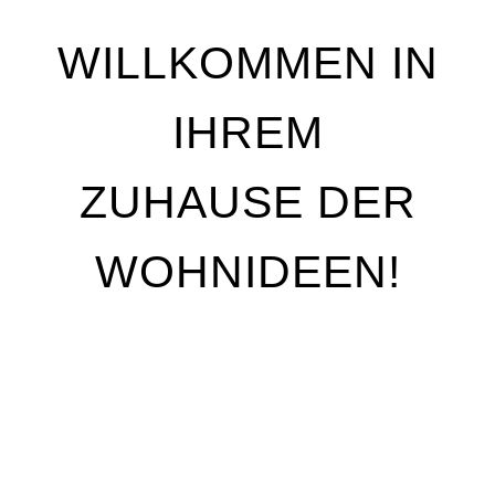
WILLKOMMEN IN
IHREM
ZUHAUSE DER
WOHNIDEEN!
Wir stehen für Qualität, Individualität und
handwerkliche Perfektion. Unser Ziel ist es, Ihre
Wohnträume Wirklichkeit werden zu lassen – mit
maßgeschneiderten Lösungen, die genau auf Ihre
Bedürfnisse abgestimmt sind. Egal, ob Sie Ihre
Räume neu gestalten oder nur kleine Akzente