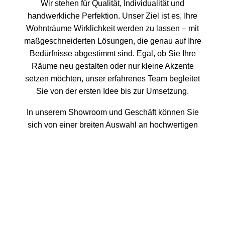
Wir stehen für Qualität, Individualität und
handwerkliche Perfektion. Unser Ziel ist es, Ihre
Wohnträume Wirklichkeit werden zu lassen – mit
maßgeschneiderten Lösungen, die genau auf Ihre
Bedürfnisse abgestimmt sind. Egal, ob Sie Ihre
Räume neu gestalten oder nur kleine Akzente
setzen möchten, unser erfahrenes Team begleitet
Sie von der ersten Idee bis zur Umsetzung.
In unserem Showroom und Geschäft können Sie
sich von einer breiten Auswahl an hochwertigen
Materialien, Stoffen und Bodenbelägen inspirieren
lassen. Unsere hauseigene Näherei und Polsterei
ermöglicht es uns, jedes Detail individuell
anzupassen – von maßgeschneiderten Vorhängen
bis hin zu neu gepolsterten Möbelstücken. Wir
kombinieren Kreativität mit traditioneller
Handwerkskunst, um einzigartige Ergebnisse zu
erzielen, die Ihren Räumen Persönlichkeit und