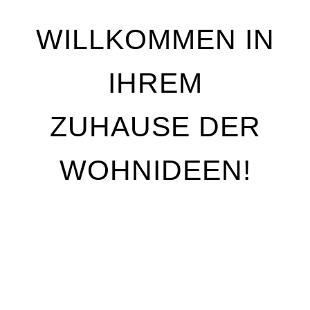
WILLKOMMEN IN
IHREM
ZUHAUSE DER
WOHNIDEEN!
Wir stehen für Qualität, Individualität und
handwerkliche Perfektion. Unser Ziel ist es, Ihre
Wohnträume Wirklichkeit werden zu lassen – mit
maßgeschneiderten Lösungen, die genau auf Ihre
Bedürfnisse abgestimmt sind. Egal, ob Sie Ihre
Räume neu gestalten oder nur kleine Akzente