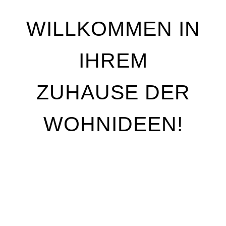
WILLKOMMEN IN
IHREM
ZUHAUSE DER
WOHNIDEEN!
Wir stehen für Qualität, Individualität und
handwerkliche Perfektion. Unser Ziel ist es, Ihre
Wohnträume Wirklichkeit werden zu lassen – mit
maßgeschneiderten Lösungen, die genau auf Ihre
Bedürfnisse abgestimmt sind. Egal, ob Sie Ihre
Räume neu gestalten oder nur kleine Akzente