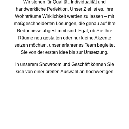
Wir stehen für Qualität, Individualität und
handwerkliche Perfektion. Unser Ziel ist es, Ihre
Wohnträume Wirklichkeit werden zu lassen – mit
maßgeschneiderten Lösungen, die genau auf Ihre
Bedürfnisse abgestimmt sind. Egal, ob Sie Ihre
Räume neu gestalten oder nur kleine Akzente
setzen möchten, unser erfahrenes Team begleitet
Sie von der ersten Idee bis zur Umsetzung.
In unserem Showroom und Geschäft können Sie
sich von einer breiten Auswahl an hochwertigen
Materialien, Stoffen und Bodenbelägen inspirieren
lassen. Unsere hauseigene Näherei und Polsterei
ermöglicht es uns, jedes Detail individuell
anzupassen – von maßgeschneiderten Vorhängen
bis hin zu neu gepolsterten Möbelstücken. Wir
kombinieren Kreativität mit traditioneller
Handwerkskunst, um einzigartige Ergebnisse zu
erzielen, die Ihren Räumen Persönlichkeit und