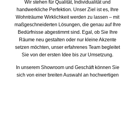
Wir stehen für Qualität, Individualität und
handwerkliche Perfektion. Unser Ziel ist es, Ihre
Wohnträume Wirklichkeit werden zu lassen – mit
maßgeschneiderten Lösungen, die genau auf Ihre
Bedürfnisse abgestimmt sind. Egal, ob Sie Ihre
Räume neu gestalten oder nur kleine Akzente
setzen möchten, unser erfahrenes Team begleitet
Sie von der ersten Idee bis zur Umsetzung.
In unserem Showroom und Geschäft können Sie
sich von einer breiten Auswahl an hochwertigen
Materialien, Stoffen und Bodenbelägen inspirieren
lassen. Unsere hauseigene Näherei und Polsterei
ermöglicht es uns, jedes Detail individuell
anzupassen – von maßgeschneiderten Vorhängen
bis hin zu neu gepolsterten Möbelstücken. Wir
kombinieren Kreativität mit traditioneller
Handwerkskunst, um einzigartige Ergebnisse zu
erzielen, die Ihren Räumen Persönlichkeit und