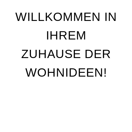
WILLKOMMEN IN
IHREM
ZUHAUSE DER
WOHNIDEEN!
Wir stehen für Qualität, Individualität und
handwerkliche Perfektion. Unser Ziel ist es, Ihre
Wohnträume Wirklichkeit werden zu lassen – mit
maßgeschneiderten Lösungen, die genau auf Ihre
Bedürfnisse abgestimmt sind. Egal, ob Sie Ihre
Räume neu gestalten oder nur kleine Akzente