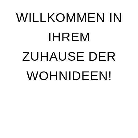
WILLKOMMEN IN
IHREM
ZUHAUSE DER
WOHNIDEEN!
Wir stehen für Qualität, Individualität und
handwerkliche Perfektion. Unser Ziel ist es, Ihre
Wohnträume Wirklichkeit werden zu lassen – mit
maßgeschneiderten Lösungen, die genau auf Ihre
Bedürfnisse abgestimmt sind. Egal, ob Sie Ihre
Räume neu gestalten oder nur kleine Akzente