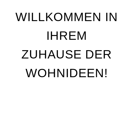
WILLKOMMEN IN
IHREM
ZUHAUSE DER
WOHNIDEEN!
Wir stehen für Qualität, Individualität und
handwerkliche Perfektion. Unser Ziel ist es, Ihre
Wohnträume Wirklichkeit werden zu lassen – mit
maßgeschneiderten Lösungen, die genau auf Ihre
Bedürfnisse abgestimmt sind. Egal, ob Sie Ihre
Räume neu gestalten oder nur kleine Akzente