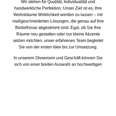
Wir stehen für Qualität, Individualität und
handwerkliche Perfektion. Unser Ziel ist es, Ihre
Wohnträume Wirklichkeit werden zu lassen – mit
maßgeschneiderten Lösungen, die genau auf Ihre
Bedürfnisse abgestimmt sind. Egal, ob Sie Ihre
Räume neu gestalten oder nur kleine Akzente
setzen möchten, unser erfahrenes Team begleitet
Sie von der ersten Idee bis zur Umsetzung.
In unserem Showroom und Geschäft können Sie
sich von einer breiten Auswahl an hochwertigen
Materialien, Stoffen und Bodenbelägen inspirieren
lassen. Unsere hauseigene Näherei und Polsterei
ermöglicht es uns, jedes Detail individuell
anzupassen – von maßgeschneiderten Vorhängen
bis hin zu neu gepolsterten Möbelstücken. Wir
kombinieren Kreativität mit traditioneller
Handwerkskunst, um einzigartige Ergebnisse zu
erzielen, die Ihren Räumen Persönlichkeit und