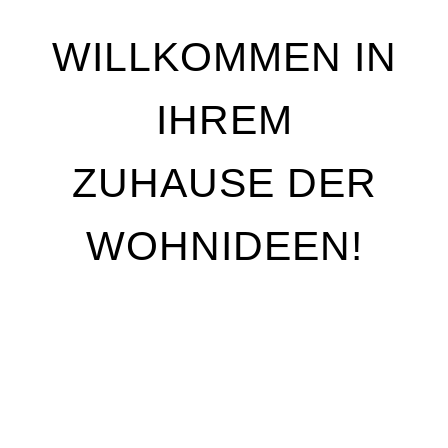
WILLKOMMEN IN
IHREM
ZUHAUSE DER
WOHNIDEEN!
Wir stehen für Qualität, Individualität und
handwerkliche Perfektion. Unser Ziel ist es, Ihre
Wohnträume Wirklichkeit werden zu lassen – mit
maßgeschneiderten Lösungen, die genau auf Ihre
Bedürfnisse abgestimmt sind. Egal, ob Sie Ihre
Räume neu gestalten oder nur kleine Akzente