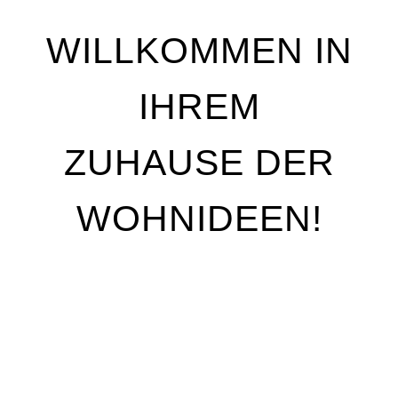
WILLKOMMEN IN
IHREM
ZUHAUSE DER
WOHNIDEEN!
Wir stehen für Qualität, Individualität und
handwerkliche Perfektion. Unser Ziel ist es, Ihre
Wohnträume Wirklichkeit werden zu lassen – mit
maßgeschneiderten Lösungen, die genau auf Ihre
Bedürfnisse abgestimmt sind. Egal, ob Sie Ihre
Räume neu gestalten oder nur kleine Akzente