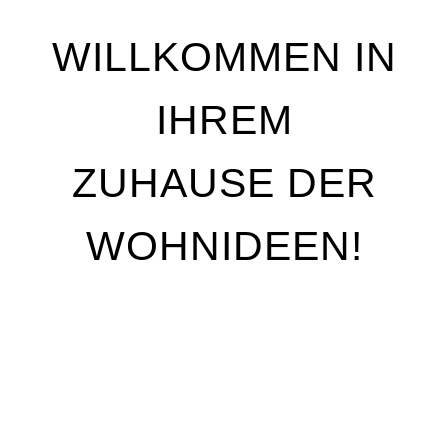
WILLKOMMEN IN
IHREM
ZUHAUSE DER
WOHNIDEEN!
Wir stehen für Qualität, Individualität und
handwerkliche Perfektion. Unser Ziel ist es, Ihre
Wohnträume Wirklichkeit werden zu lassen – mit
maßgeschneiderten Lösungen, die genau auf Ihre
Bedürfnisse abgestimmt sind. Egal, ob Sie Ihre
Räume neu gestalten oder nur kleine Akzente